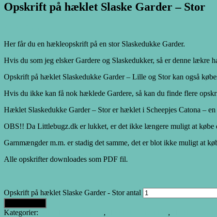
Opskrift på hæklet Slaske Garder – Stor
30.00
DKK
Her får du en hækleopskrift på en stor Slaskedukke Garder.
Hvis du som jeg elsker Gardere og Slaskedukker, så er denne lækre h
Opskrift på hæklet Slaskedukke Garder – Lille og Stor kan også købes
Hvis du ikke kan få nok hæklede Gardere, så kan du finde flere opskri
Hæklet Slaskedukke Garder – Stor er hæklet i Scheepjes Catona – en læ
OBS!! Da Littlebugz.dk er lukket, er det ikke længere muligt at købe 
Garnmængder m.m. er stadig det samme, det er blot ikke muligt at køb
Alle opskrifter downloades som PDF fil.
Opskrift på hæklet Slaske Garder - Stor antal
Tilføj til kurv
Kategorier:
Alle Hækleopskrifter
,
Hæklede Gaveidéer
,
Hæklet Legetø