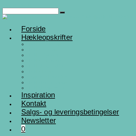
Skip to content
Forside
Hækleopskrifter
Hæklet Påskepynt
Hæklet julepynt
Hæklet Dyreserie
Hæklet Babyserie
Hæklede gaveidéer
Hæklet legetøj
Gratis hæklepskrifter
Hæklede sommerhatte
Hæklede vinterhuer
Inspiration
Kontakt
Salgs- og leveringsbetingelser
Newsletter
0