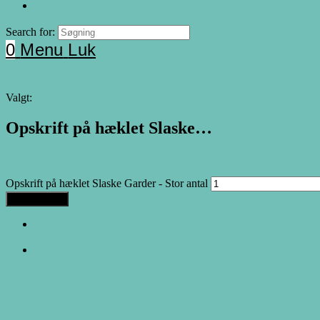
Search for:
0
Menu
Luk
Valgt:
Opskrift på hæklet Slaske…
30.00
DKK
Opskrift på hæklet Slaske Garder - Stor antal
Tilføj til kurv
Forrige produkt
Næste produkt