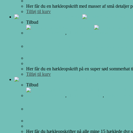
Her får du en hækleopskrift med masser af små detaljer 
Tilføj til kurv
Tilbud
Alle Hækleopskrifter
,
Hæklede Sommerhatte
Opskrift på Bøllehat – 5 størrelser
125.00
DKK
50.00
DKK
Her får du en hækleopskrift på en super sød sommerhat til
Tilføj til kurv
Hurtigt Overblik
Tilbud
Hurtigt Overblik
Alle Hækleopskrifter
,
Hæklet Dyre Serie
,
Hæklet Legetø
Opskrift på hæklede Dyr – 15 stk.
325.00
DKK
195.00
DKK
Her får du hækleopskrifter på alle mine 15 hæklede dyr sa