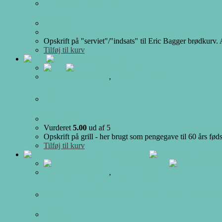
Brødkurvspose
0.00
DKK
Opskrift på "serviet"/"indsats" til Eric Bagger brødkur
Tilføj til kurv
Hurtigt Overblik
Hurtigt Overblik
Alle Hækleopskrifter
,
Gratis opskrifter
Grill
0.00
DKK
Vurderet
5.00
ud af 5
Opskrift på grill - her brugt som pengegave til 60 års fød
Tilføj til kurv
Alle Hækleopskrifter
,
Hæklet Julepynt
Opskrift på 2 søde hæklede nisseb
30.00
DKK