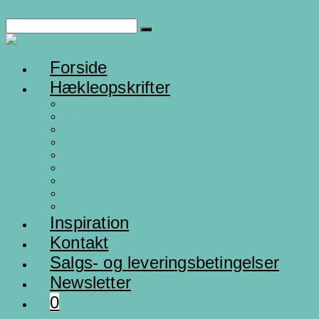
Skip to content
Forside
Hækleopskrifter
Hæklet Påskepynt
Hæklet julepynt
Hæklet Dyreserie
Hæklet Babyserie
Hæklede gaveidéer
Hæklet legetøj
Gratis hæklepskrifter
Hæklede sommerhatte
Hæklede vinterhuer
Inspiration
Kontakt
Salgs- og leveringsbetingelser
Newsletter
0