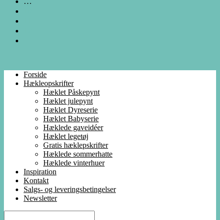
…
10
11
12
Forside
Hækleopskrifter
Hæklet Påskepynt
Hæklet julepynt
Hæklet Dyreserie
Hæklet Babyserie
Hæklede gaveidéer
Hæklet legetøj
Gratis hæklepskrifter
Hæklede sommerhatte
Hæklede vinterhuer
Inspiration
Kontakt
Salgs- og leveringsbetingelser
Newsletter