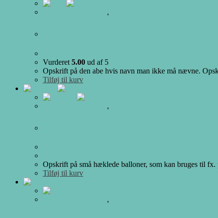
Hurtigt Overblik
Alle Hækleopskrifter
,
Gratis opskrifter
Aber
0.00
DKK
Vurderet
5.00
ud af 5
Opskrift på den abe hvis navn man ikke må nævne. Opskrift
Tilføj til kurv
Hurtigt Overblik
Hurtigt Overblik
Alle Hækleopskrifter
,
Gratis opskrifter
Balloner
0.00
DKK
Opskrift på små hæklede balloner, som kan bruges til fx.
Tilføj til kurv
Hurtigt Overblik
Hurtigt Overblik
Alle Hækleopskrifter
,
Gratis opskrifter