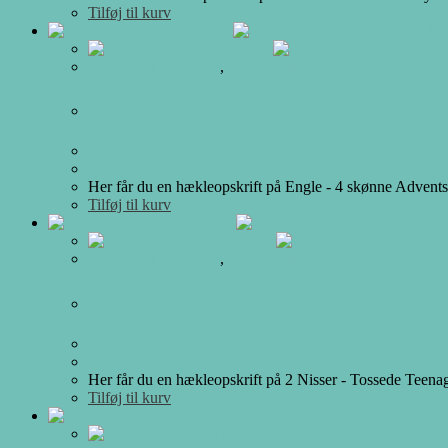
Tilføj til kurv
Hurt
Alle Hækleopskrifter
,
Hæklet Julepynt
Opskrift på hæklede Engle
40.00
DKK
Her får du en hækleopskrift på Engle - 4 skønne Adventse
Tilføj til kurv
Hur
Alle Hækleopskrifter
,
Hæklet Julepynt
Opskrift på hæklede Nisser
40.00
DKK
Her får du en hækleopskrift på 2 Nisser - Tossede Teena
Tilføj til kurv
Hurtigt Overblik
Hurtigt Overblik