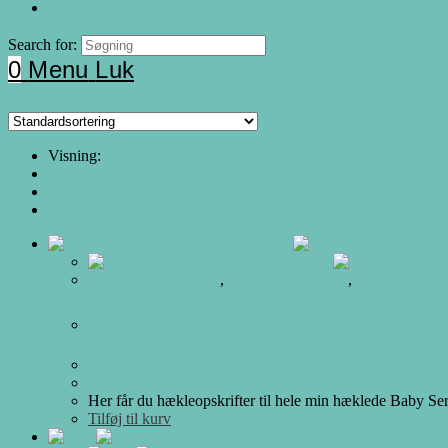
Search for:
0
Menu
Luk
Visning:
12
24
Alle
Alle Hækleopskrifter
,
Hæklet Baby Serie
,
Hæklet Legetø
10 Opskrifter på hæklet Babyleget
235.00
DKK
Her får du hækleopskrifter til hele min hæklede Baby Ser
Tilføj til kurv
Hurtigt Overblik