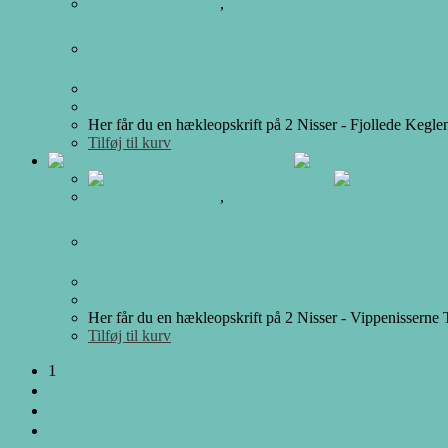
Alle Hækleopskrifter
,
Hæklet Julepynt
Opskrift på hæklede Nisser på keg
30.00
DKK
Her får du en hækleopskrift på 2 Nisser - Fjollede Keglen
Tilføj til kurv
Alle Hækleopskrifter
,
Hæklet Julepynt
Opskrift på hæklede Nisser på vip
30.00
DKK
Her får du en hækleopskrift på 2 Nisser - Vippenisserne 
Tilføj til kurv
1
2
3
4