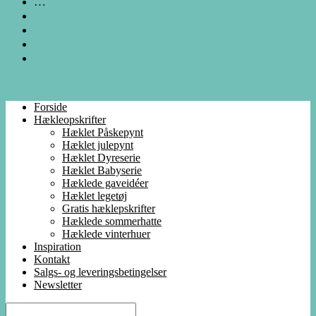
…
9
10
11
Forside
Hækleopskrifter
Hæklet Påskepynt
Hæklet julepynt
Hæklet Dyreserie
Hæklet Babyserie
Hæklede gaveidéer
Hæklet legetøj
Gratis hæklepskrifter
Hæklede sommerhatte
Hæklede vinterhuer
Inspiration
Kontakt
Salgs- og leveringsbetingelser
Newsletter