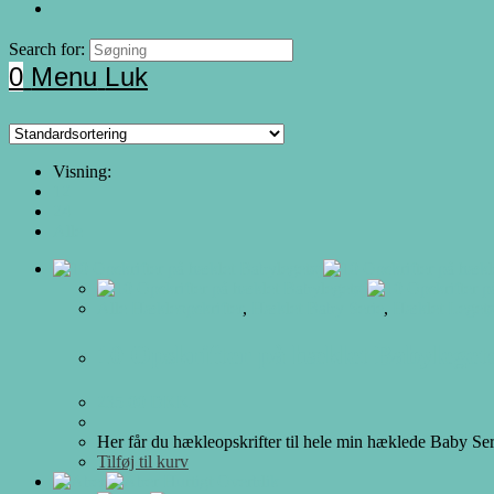
Search for:
0
Menu
Luk
Visning:
12
24
Alle
Alle Hækleopskrifter
,
Hæklet Baby Serie
,
Hæklet Legetø
10 Opskrifter på hæklet Babyleget
235.00
DKK
Her får du hækleopskrifter til hele min hæklede Baby Ser
Tilføj til kurv
Hurtigt Overblik