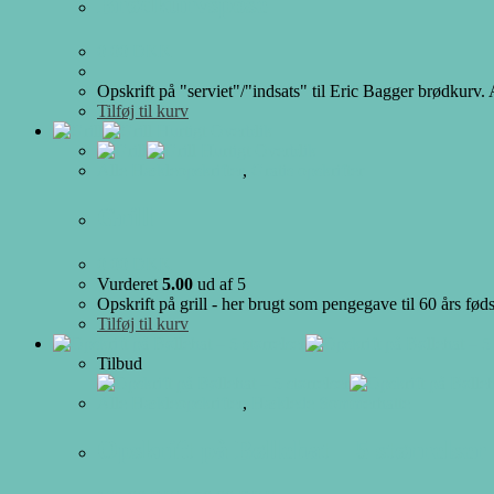
Brødkurvspose
0.00
DKK
Opskrift på "serviet"/"indsats" til Eric Bagger brødkur
Tilføj til kurv
Hurtigt Overblik
Hurtigt Overblik
Alle Hækleopskrifter
,
Gratis opskrifter
Grill
0.00
DKK
Vurderet
5.00
ud af 5
Opskrift på grill - her brugt som pengegave til 60 års fød
Tilføj til kurv
Tilbud
Alle Hækleopskrifter
,
Hæklede Sommerhatte
Opskrift på Bøllehat – 5 størrelser