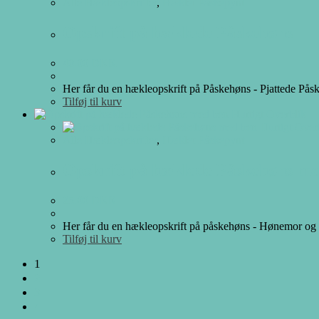
Alle Hækleopskrifter
,
Hæklet Påskepynt
Opskrift på hæklede Påskehøns
40.00
DKK
Her får du en hækleopskrift på Påskehøns - Pjattede Pås
Tilføj til kurv
Hurtigt Overblik
Hurtigt Over
Alle Hækleopskrifter
,
Hæklet Påskepynt
Opskrift på hæklede Påskehøns me
25.00
DKK
Her får du en hækleopskrift på påskehøns - Hønemor og C
Tilføj til kurv
1
2
3
4