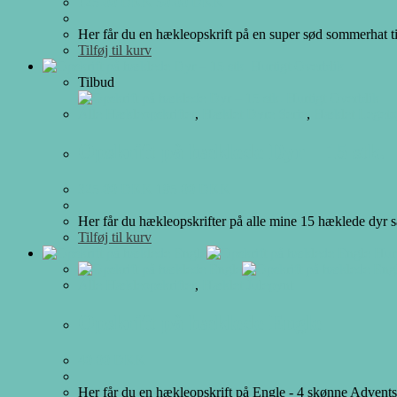
125.00
DKK
50.00
DKK
Her får du en hækleopskrift på en super sød sommerhat til
Tilføj til kurv
Hurtigt Overblik
Tilbud
Hurtigt Overblik
Alle Hækleopskrifter
,
Hæklet Dyre Serie
,
Hæklet Legetø
Opskrift på hæklede Dyr – 15 stk.
325.00
DKK
195.00
DKK
Her får du hækleopskrifter på alle mine 15 hæklede dyr sa
Tilføj til kurv
Hurt
Alle Hækleopskrifter
,
Hæklet Julepynt
Opskrift på hæklede Engle
40.00
DKK
Her får du en hækleopskrift på Engle - 4 skønne Adventse