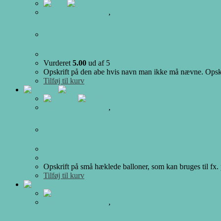
Hurtigt Overblik
Alle Hækleopskrifter
,
Gratis opskrifter
Aber
0.00
DKK
Vurderet
5.00
ud af 5
Opskrift på den abe hvis navn man ikke må nævne. Opskrift
Tilføj til kurv
Hurtigt Overblik
Hurtigt Overblik
Alle Hækleopskrifter
,
Gratis opskrifter
Balloner
0.00
DKK
Opskrift på små hæklede balloner, som kan bruges til fx.
Tilføj til kurv
Hurtigt Overblik
Hurtigt Overblik
Alle Hækleopskrifter
,
Gratis opskrifter