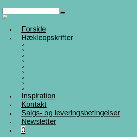
Skip to content
Forside
Hækleopskrifter
Hæklet Påskepynt
Hæklet julepynt
Hæklet Dyreserie
Hæklet Babyserie
Hæklede gaveidéer
Hæklet legetøj
Gratis hæklepskrifter
Hæklede sommerhatte
Hæklede vinterhuer
Inspiration
Kontakt
Salgs- og leveringsbetingelser
Newsletter
0