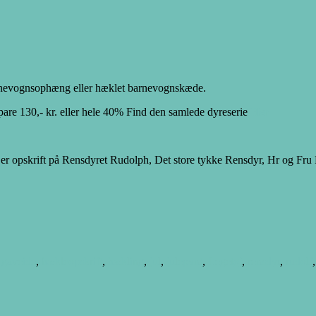
 barnevognsophæng eller hæklet barnevognskæde.
spare 130,- kr. eller hele 40% Find den samlede dyreserie
Her
r er opskrift på Rensdyret Rudolph, Det store tykke Rensdyr, Hr og Fr
,
gaveide
,
hækleopskrift
,
hækling
,
jul
,
julepynt
,
Legetøj
,
rensdyr
,
rudolf