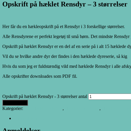
Opskrift på hæklet Rensdyr – 3 størrelser
25.00
DKK
Her får du en hækleopskrift på et Rensdyr i 3 forskellige størrelser.
Alle Rensdyrene er perfekt legetøj til små børn. Det mindste Rensdy
Opskrift på hæklet Rensdyr er en del af en serie på i alt 15 hæklede d
Vil du se hvilke andre dyr der findes i den hæklede dyreserie, så kig
H
Hvis du som jeg er fuldstændig vild med hæklede Rensdyr i alle afsky
Alle opskrifter downloades som PDF fil.
Opskrift på hæklet Rensdyr - 3 størrelser antal
Tilføj til kurv
Kategorier:
Alle Hækleopskrifter
,
Hæklet Dyre Serie
,
Hæklet Julepyn
Anmeldelser (0)
Anmeldelser