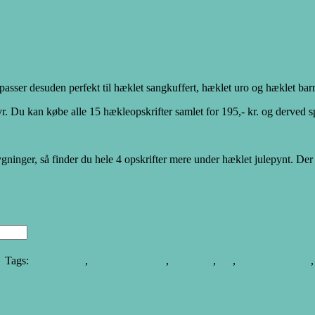
r passer desuden perfekt til hæklet sangkuffert, hæklet uro og hæklet
yr. Du kan købe alle 15 hækleopskrifter samlet for 195,- kr. og derved 
er
gninger, så finder du hele 4 opskrifter mere under hæklet julepynt. De
t
Tags:
Babylegetøj
,
barnevognskæde
,
dåbsgave
,
dyr
,
fødselsdagsgave