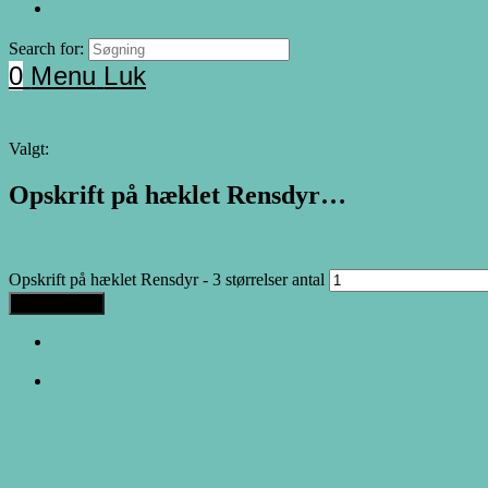
Search for:
0
Menu
Luk
Valgt:
Opskrift på hæklet Rensdyr…
25.00
DKK
Opskrift på hæklet Rensdyr - 3 størrelser antal
Tilføj til kurv
Forrige produkt
Næste produkt