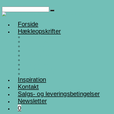
Skip to content
Forside
Hækleopskrifter
Hæklet Påskepynt
Hæklet julepynt
Hæklet Dyreserie
Hæklet Babyserie
Hæklede gaveidéer
Hæklet legetøj
Gratis hæklepskrifter
Hæklede sommerhatte
Hæklede vinterhuer
Inspiration
Kontakt
Salgs- og leveringsbetingelser
Newsletter
0