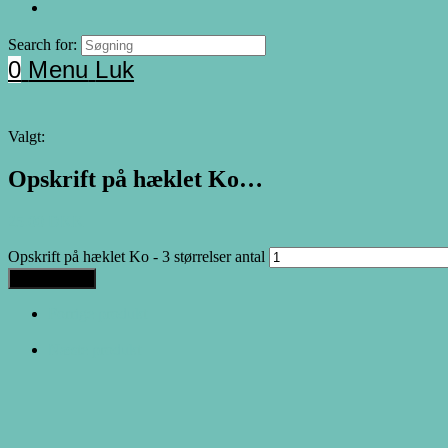
Search for:
0
Menu
Luk
Valgt:
Opskrift på hæklet Ko…
25.00
DKK
Opskrift på hæklet Ko - 3 størrelser antal
Tilføj til kurv
Forrige produkt
Næste produkt