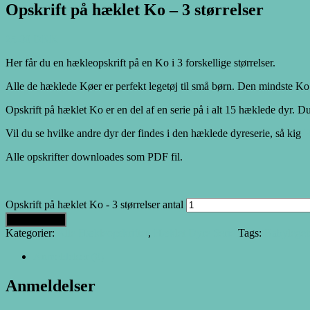
Opskrift på hæklet Ko – 3 størrelser
25.00
DKK
Her får du en hækleopskrift på en Ko i 3 forskellige størrelser.
Alle de hæklede Køer er perfekt legetøj til små børn. Den mindste K
Opskrift på hæklet Ko er en del af en serie på i alt 15 hæklede dyr. D
Vil du se hvilke andre dyr der findes i den hæklede dyreserie, så kig
H
Alle opskrifter downloades som PDF fil.
Opskrift på hæklet Ko - 3 størrelser antal
Tilføj til kurv
Kategorier:
Alle Hækleopskrifter
,
Hæklet Dyre Serie
Tags:
Babyleget
Anmeldelser (0)
Anmeldelser