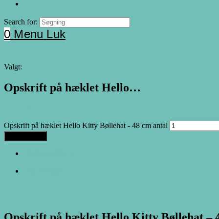
Search for:
0
Menu
Luk
Valgt:
Opskrift på hæklet Hello…
25.00
DKK
Opskrift på hæklet Hello Kitty Bøllehat - 48 cm antal
Tilføj til kurv
Forrige produkt
Næste produkt
Opskrift på hæklet Hello Kitty Bøllehat –