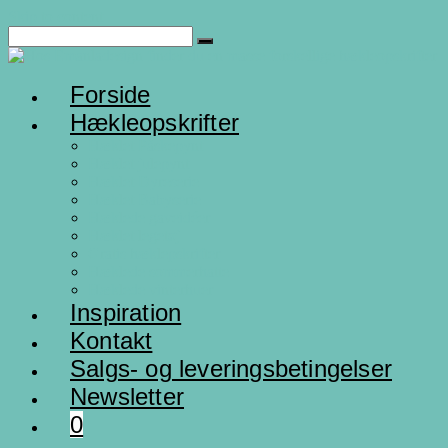
Skip to content
Forside
Hækleopskrifter
Hæklet Påskepynt
Hæklet julepynt
Hæklet Dyreserie
Hæklet Babyserie
Hæklede gaveidéer
Hæklet legetøj
Gratis hæklepskrifter
Hæklede sommerhatte
Hæklede vinterhuer
Inspiration
Kontakt
Salgs- og leveringsbetingelser
Newsletter
0