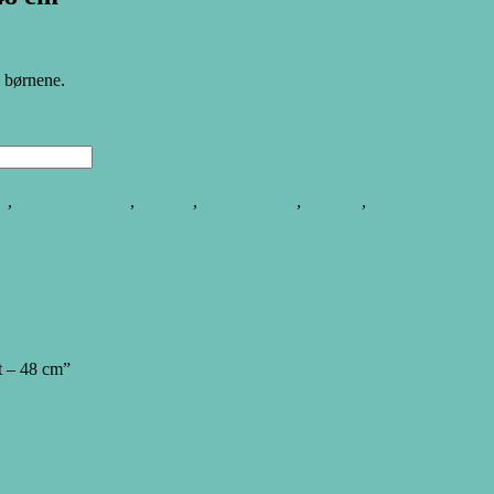
l børnene.
øj
,
fødselsdagsgave
,
gaveide
,
hækleopskrift
,
hækling
,
sommerhat
at – 48 cm”