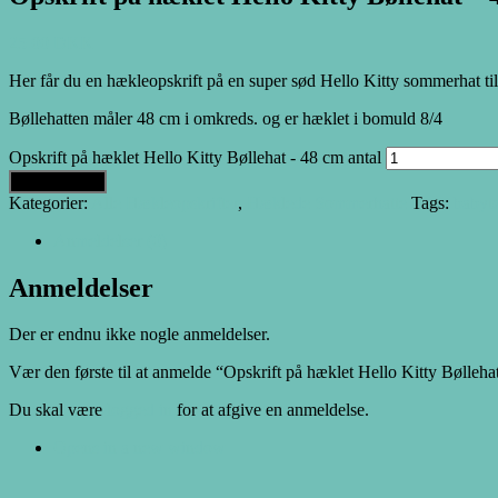
25.00
DKK
Her får du en hækleopskrift på en super sød Hello Kitty sommerhat ti
Bøllehatten måler 48 cm i omkreds. og er hæklet i bomuld 8/4
Opskrift på hæklet Hello Kitty Bøllehat - 48 cm antal
Tilføj til kurv
Kategorier:
Alle Hækleopskrifter
,
Hæklede Sommerhatte
Tags:
babyt
Anmeldelser (0)
Anmeldelser
Der er endnu ikke nogle anmeldelser.
Vær den første til at anmelde “Opskrift på hæklet Hello Kitty Bølleh
Du skal være
logged in
for at afgive en anmeldelse.
Opens in a new window