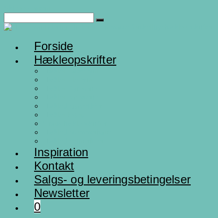
Skip to content
Forside
Hækleopskrifter
Hæklet Påskepynt
Hæklet julepynt
Hæklet Dyreserie
Hæklet Babyserie
Hæklede gaveidéer
Hæklet legetøj
Gratis hæklepskrifter
Hæklede sommerhatte
Hæklede vinterhuer
Inspiration
Kontakt
Salgs- og leveringsbetingelser
Newsletter
0