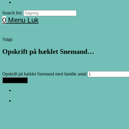
Search for:
0
Menu
Luk
Valgt:
Opskrift på hæklet Snemand…
40.00
DKK
Opskrift på hæklet Snemand med familie antal
Tilføj til kurv
Forrige produkt
Næste produkt