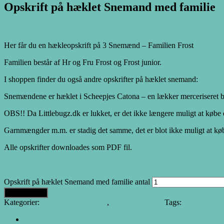
Opskrift på hæklet Snemand med familie
40.00
DKK
Her får du en hækleopskrift på 3 Snemænd – Familien Frost
Familien består af Hr og Fru Frost og Frost junior.
I shoppen finder du også andre opskrifter på hæklet snemand:
Svend
Snemændene er hæklet i Scheepjes Catona – en lækker merceriseret 
OBS!! Da Littlebugz.dk er lukket, er det ikke længere muligt at købe 
Garnmængder m.m. er stadig det samme, det er blot ikke muligt at køb
Alle opskrifter downloades som PDF fil.
Opskrift på hæklet Snemand med familie antal
Tilføj til kurv
Kategorier:
Alle Hækleopskrifter
,
Hæklet Julepynt
Tags:
familien fros
Anmeldelser (0)