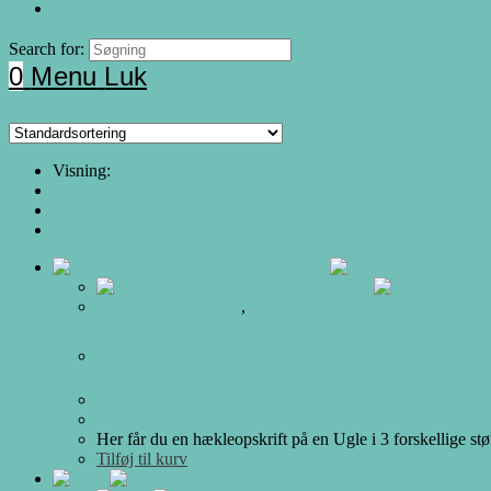
Search for:
0
Menu
Luk
Visning:
12
24
Alle
Alle Hækleopskrifter
,
Hæklet Dyre Serie
Opskrift på hæklet Ugle – 3 størrel
25.00
DKK
Her får du en hækleopskrift på en Ugle i 3 forskellige s
Tilføj til kurv
Hurtigt Overblik