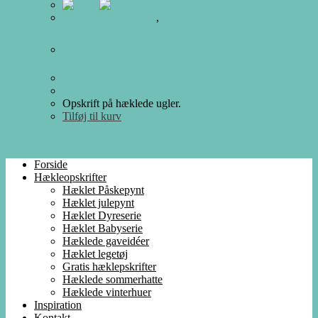
Hurtigt Overblik
Alle Hækleopskrifter
,
Gratis opskrifter
Ugler
0.00
DKK
Opskrift på hæklede ugler.
Tilføj til kurv
Forside
Hækleopskrifter
Hæklet Påskepynt
Hæklet julepynt
Hæklet Dyreserie
Hæklet Babyserie
Hæklede gaveidéer
Hæklet legetøj
Gratis hæklepskrifter
Hæklede sommerhatte
Hæklede vinterhuer
Inspiration
Kontakt