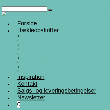
Skip to content
Forside
Hækleopskrifter
Hæklet Påskepynt
Hæklet julepynt
Hæklet Dyreserie
Hæklet Babyserie
Hæklede gaveidéer
Hæklet legetøj
Gratis hæklepskrifter
Hæklede sommerhatte
Hæklede vinterhuer
Inspiration
Kontakt
Salgs- og leveringsbetingelser
Newsletter
0